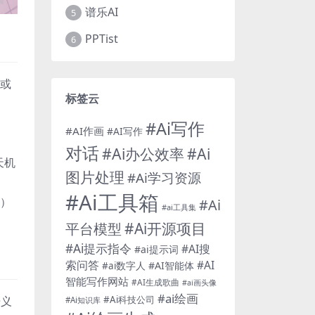
谱乐AI
5
PPTist
6
容或
标签云
#Ai写作
#AI作画
#AI写作
对话
#Ai办公效率
#Ai
天机
图片处理
#Ai学习资源
#Ai工具箱
型）
#Ai
#ai工具集
#Ai开源项目
平台模型
#Ai提示指令
#AI搜
#ai提示词
索问答
#AI
#AI智能体
#ai数字人
智能写作网站
#AI生成歌曲
#ai画头像
#ai绘画
#Ai科技公司
语义
#Ai知识库