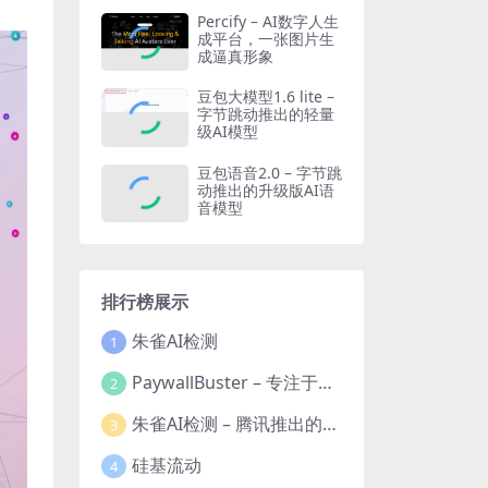
Percify – AI数字人生
成平台，一张图片生
成逼真形象
豆包大模型1.6 lite –
字节跳动推出的轻量
级AI模型
豆包语音2.0 – 字节跳
动推出的升级版AI语
音模型
排行榜展示
朱雀AI检测
1
PaywallBuster – 专注于帮助用户移除付费墙的在线工具
2
朱雀AI检测 – 腾讯推出的AI图像和文本鉴别工具
3
硅基流动
4