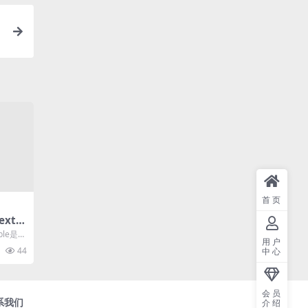
首页
xt.j
建器
able是基
用户
.
44
中心
会员
系我们
介绍