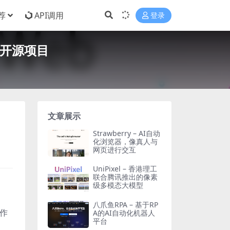
荐
API调用
登录
的开源项目
文章展示
Strawberry – AI自动
化浏览器，像真人与
网页进行交互
UniPixel – 香港理工
联合腾讯推出的像素
级多模态大模型
八爪鱼RPA – 基于RP
操作
A的AI自动化机器人
平台