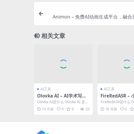
Animon – 免费AI动画生成平台，融
相关文章
AI工具
AI工具
Olovka AI – AI学术写作
FireRedASR 
辅助平台，提供针对性的
源的自动语音识
Olovka AI是什么 Olovka AI 是专
FireRedASR是什么 Fi
写作建议
为学生设计的AI学习辅助平
是小红书开源的工业
10 月前
0
0
25
10 月前
0
台，...
识...