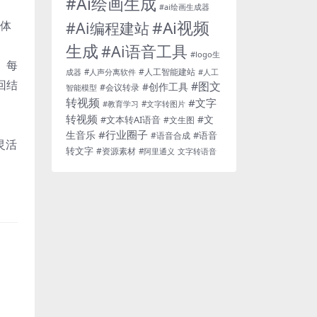
#Ai绘画生成
#ai绘画生成器
#Ai视频
#Ai编程建站
互体
生成
#Ai语音工具
#logo生
互。每
#人工智能建站
成器
#人声分离软件
#人工
回结
#图文
#创作工具
#会议转录
智能模型
转视频
#文字
#教育学习
#文字转图片
转视频
#文
#文本转AI语音
#文生图
#行业圈子
生音乐
#语音
#语音合成
灵活
转文字
#资源素材
#阿里通义
文字转语音