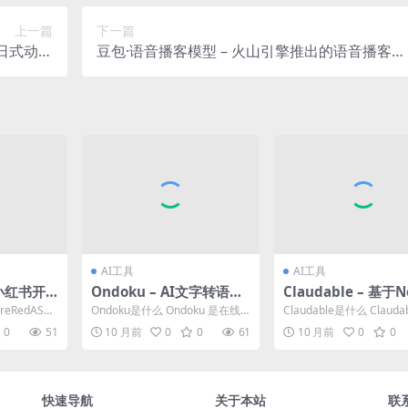
上一篇
下一篇
合日式动漫
豆包·语音播客模型 – 火山引擎推出的语音播客模
美学
型
AI工具
AI工具
– 小红书开
Ondoku – AI文字转语音
Claudable – 基于Ne
别模型
工具，提供文本输入和图
s的开源Web应用构
reRedASR
Ondoku是什么 Ondoku 是在线
Claudable是什么 Claud
片文字提取功能
级自动语音
文字转语音（TTS）工具，能将
于Next.js的开源Web应用..
0
51
10 月前
0
0
61
10 月前
0
0
文本转换成...
快速导航
关于本站
联