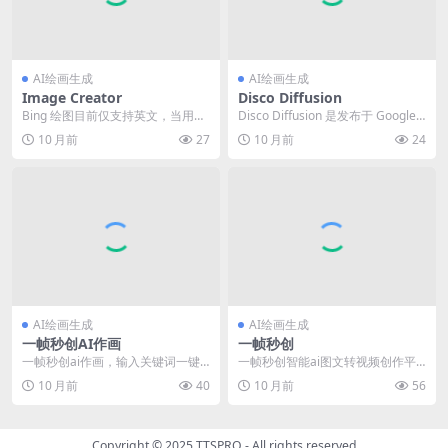
AI绘画生成
AI绘画生成
Image Creator
Disco Diffusion
Bing 绘图目前仅支持英文，当用户
Disco Diffusion 是发布于 Google
准确描述的时候，它的效果最好。
Colab 平台的一款利...
10 月前
27
10 月前
24
因此，发挥创意...
AI绘画生成
AI绘画生成
一帧秒创AI作画
一帧秒创
一帧秒创ai作画，输入关键词一键
一帧秒创智能ai图文转视频创作平
生成绘画作品。 主要功能： 1、AI
台，智能一键百家号、公众号、头
10 月前
40
10 月前
56
作画·应用 ...
条号、搜狐号、新浪...
Copyright © 2025
TTSPRO
- All rights reserved