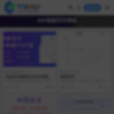
登录
#AI智能写作网站
AI编程建站
AI写作对话
码多多AI智能论文写作系统
蛙蛙写作
码多多ai智能论文写作系统，基于
蛙蛙写作是一款基于人工智能的ai
前后端分离架构以及Vue3、uni-ap
写小说神器，致力于帮助小说创作
10 月前
33
10 月前
159
p、Th...
者高效、创新得进行...