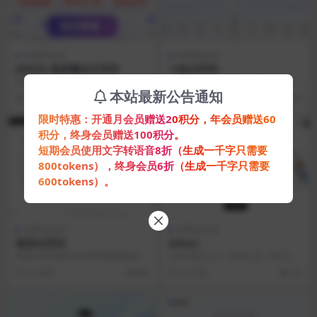
AI写作对话
AI写作对话
66论文-高质量论文写作
小鱼AI写作
66论文网是面向720+学科专业的论
小鱼ai免费在线智能AI写作平台，
文写作平台，支持毕业论文、期刊
由国内顶尖开发团队创建,旨在为自
本站最新公告通知
10 月前
88
10 月前
86
论文等。提供开...
媒体创作者、学...
限时特惠：开通月会员赠送20积分，年会员赠送60
积分，终身会员赠送100积分。
短期会员使用文字转语音8折（生成一千字只需要
800tokens），终身会员6折（生成一千字只需要
600tokens）。
AI写作对话
AI写作对话
笔灵AI写作
Aithor
笔灵ai写作面向专业写作领域的ai写
aithor是什么？ Aithor 是一款AI驱
作工具，笔灵AI写作助手包括，ai
动的研究助手，可以帮助用户生成
10 月前
86
10 月前
30
论文,ai...
高...