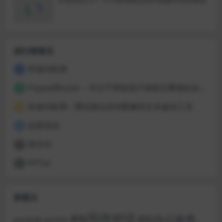
排行榜展示
朱雀AI检测
1
PaywallBuster – 专注于帮助用户移除付费墙的在线工具
2
朱雀AI检测 – 腾讯推出的AI图像和文本鉴别工具
3
硅基流动
4
谱乐AI
5
PPTist
6
标签云
#Ai写作对话
#Ai办公效率
#AI作画
#AI写作