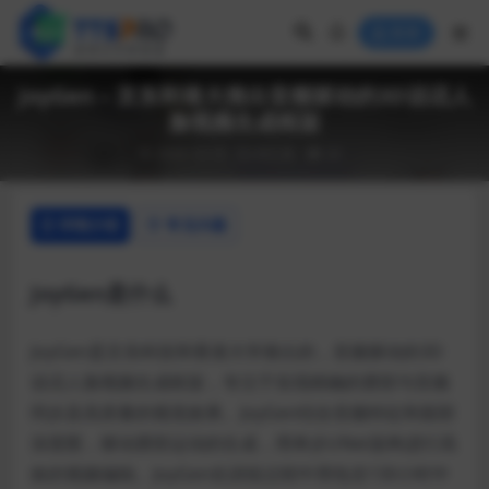
登录
JoyGen – 京东和港大推出音频驱动的3D说话人
脸视频生成框架
2025-10-10
AI工具
22
详情介绍
常见问题
JoyGen是什么
JoyGen是京东科技和香港大学推出的，音频驱动的3D
说话人脸视频生成框架，专注于实现精确的唇部与音频
同步及高质量的视觉效果。JoyGen结合音频特征和面部
深度图，驱动唇部运动的生成，用单步UNet架构进行高
效的视频编辑。JoyGen在训练过程中用包含130小时中