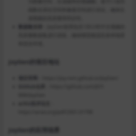
为图像空间，生成最终的视频帧。基于L1损失
函数在潜在空间和像素空间进行优化，确保生
成视频的高质量和同步性。
数据集支持
：JoyGen使用包含130小时中文视频的
高质量数据集进行训练，确保模型能适应多种场景
和语言环境。
JoyGen的项目地址
项目官网
：https://joy-mm.github.io/JoyGen/
GitHub仓库
：https://github.com/JOY-
MM/JoyGen
arXiv技术论文
：
https://arxiv.org/pdf/2501.01798
JoyGen的应用场景