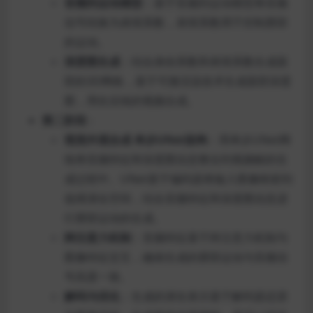
音频到运动模型
：基于音频到运动模型将音频
信号转换为表情系数，表情系数用于控制唇部
的运动。
深度图生成
：结合身份系数和表情系数生成面
部的3D网格，基于可微渲染技术生成面部深度
图，用在后续的视频合成。
第二阶段
：
视觉外观合成 单步UNet架构
：用单步UNet网
络将音频特征和深度图信息整合到视频帧的生
成过程中。UNet基于编码器将输入图像映射到
低维潜在空间，结合音频特征和深度图信息进
行唇部运动的生成。
跨注意力机制
：音频特征基于跨注意力机制与
图像特征交互，确保生成的唇部运动与音频信
号高度一致。
解码与优化
：生成的潜在表示基于解码器还原