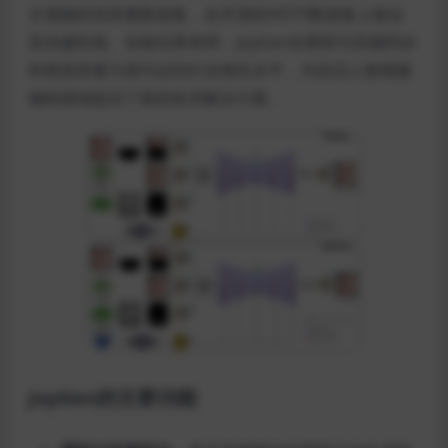
文视频的高质量数据集，在开源的HDTF数据集上验证
其优越性能。实验结果表明，JoyGen在唇部与音频同步
和视觉质量方面均达到行业领先水平，为说话人脸视频
编辑领域提供了新的技术解决方案。
JoyGen的主要功能