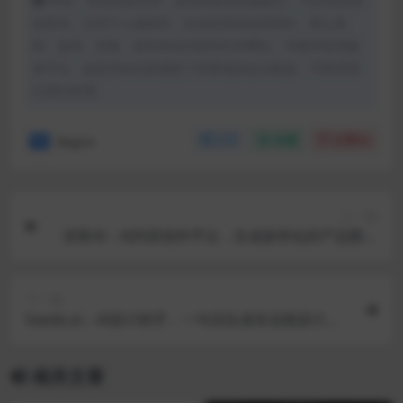
声明：本站所有文章，如无特殊说明或标注，均为本站原
创发布。任何个人或组织，在未征得本站同意时，禁止复
制、盗用、采集、发布本站内容到任何网站、书籍等各类媒
体平台。如若本站内容侵犯了原著者的合法权益，可联系我
们进行处理。
ttspro
分享
收藏
点赞(
0
)
上一篇
倍客AI – AI内容创作平台，生成多样化的产品图、
模特图、创意文案和视频
下一篇
Seede.ai – AI设计助手，一句话生成专业级设计作
品
相关文章