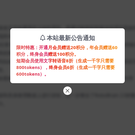
身体无关的通用语义动作序列，再通过映射机制将这些序列高效
现跨本体泛化。
本站最新公告通知
3)任务空间中的姿态表示，结合统一动作词汇表（UAV）和动作标
限时特惠：开通月会员赠送20积分，年会员赠送60
享的离散动作原语空间，确保语义一致性和可转移性。
积分，终身会员赠送100积分。
短期会员使用文字转语音8折（生成一千字只需要
同自由度和机械结构的连续控制序列映射到共享的离散动作原语
800tokens），终身会员6折（生成一千字只需要
性。
600tokens）。
多图像和文本输入，覆盖多种任务场景，并输出多维度的动作序
具身推理数据上进行训练，进一步整合了RoboBrain 2.0的
力。