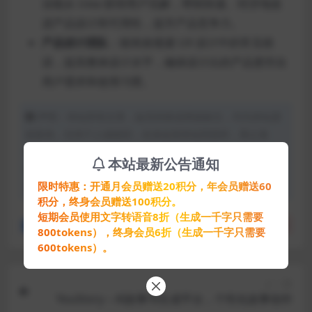
业能从 Uxia 获得用户见解，帮助快速、经济地改
进产品设计和可用性，提升产品竞争力。
产品设计团队
：能有效规避 UX 设计中的常见错
误，提高整体设计水平，确保设计出的产品更符合
用户需求和使用习惯。
声明：本站所有文章，如无特殊说明或标注，均为本站原
创发布。任何个人或组织，在未征得本站同意时，禁止复
制、盗用、采集、发布本站内容到任何网站、书籍等各类媒
本站最新公告通知
体平台。如若本站内容侵犯了原著者的合法权益，可联系我
限时特惠：开通月会员赠送20积分，年会员赠送60
们进行处理。
积分，终身会员赠送100积分。
短期会员使用文字转语音8折（生成一千字只需要
ttspro
分享
收藏
点赞(
0
)
800tokens），终身会员6折（生成一千字只需要
600tokens）。
上一篇
YouStory – AI故事书生成平台，个性化故事创作