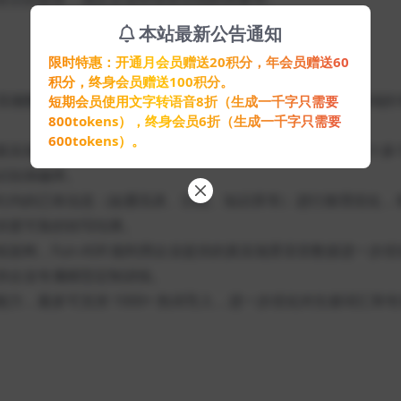
本站最新公告通知
限时特惠：开通月会员赠送20积分，年会员赠送60
积分，终身会员赠送100积分。
亿小时音频数据的训练，涵盖多种行业和场景，能准确理解不同领域的
短期会员使用文字转语音8折（生成一千字只需要
800tokens），终身会员6折（生成一千字只需要
600tokens）。
真实场景共创，模型在互联网、科技、家装、畜牧、汽车等十多
识别准确率。
钉内的已有信息（如通讯录、日程、知识库等）进行推理优化，
供更可靠的转写结果。
架构，Fun-ASR 能利用企业提供的真实场景语音数据进一步优
持企业专属模型定制训练。
力，最多可支持 1000+ 热词导入，进一步优化对生僻词汇和