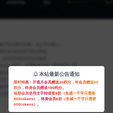
行账户及信用卡交易，减少手动输入。
源和支出的实时可视化数据。
，监控应收账款和应付账款。
ckBooks 同步，无需数据迁移，保持数据一致。
财务趋势预测和关键指标分析，辅助决策。
本站最新公告通知
信用卡，统一管理财务数据。
限时特惠：开通月会员赠送20积分，年会员赠送60
确保用户财务数据安全。
积分，终身会员赠送100积分。
短期会员使用文字转语音8折（生成一千字只需要
会计师提供协作功能，简化沟通。
800tokens），终身会员6折（生成一千字只需要
600tokens）。