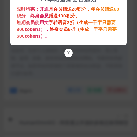
本、直播话术、商品文案等，提升内容产出效率。
限时特惠：开通月会员赠送20积分，年会员赠送60
竞品分析与市场洞察
：支持竞品直播间监控、策略
积分，终身会员赠送100积分。
拆解、优劣势对比，帮助商家学习优秀打法、规避
短期会员使用文字转语音8折（生成一千字只需要
失败案例。
800tokens），终身会员6折（生成一千字只需要
600tokens）。
声明：本站所有文章，如无特殊说明或标注，均为本站原
创发布。任何个人或组织，在未征得本站同意时，禁止复
制、盗用、采集、发布本站内容到任何网站、书籍等各类媒
体平台。如若本站内容侵犯了原著者的合法权益，可联系我
们进行处理。
ttspro
分享
收藏
点赞(
0
)
上一篇
HumanOmniV2 – 阿里通义开源的多模态推理模型