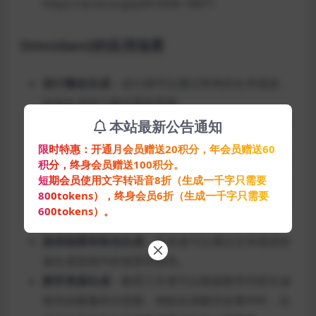
https://arxiv.org/pdf/2506.18871
OmniGen2的应用场景
设计概念生成
：设计师可以通过简单的文本描述，
快速生成设计概念图和草图。
故事创作辅助
：内容创作者可以根据故事的情节和
本站最新公告通知
角色描述，生成相应的场景和角色图像。
限时特惠：开通月会员赠送20积分，年会员赠送60
视频制作素材生成
：创作者可以生成各种场景、角
积分，终身会员赠送100积分。
短期会员使用文字转语音8折（生成一千字只需要
色动作和特效图像，然后将其导入到视频编辑软件
800tokens），终身会员6折（生成一千字只需要
中，用于制作动画、特效视频或实拍视频的补充素
600tokens）。
材。
游戏场景和角色生成
：开发者可以通过文本描述快
速生成游戏中的场景和角色。
教学资源生成
：教育工作者可以根据教学内容生成
相关的图像和示意图。例如在讲解历史事件时，生