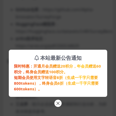
GitHub仓库
：https://github.com/Alpha-
Innovator/SurveyForge
HuggingFace模型库
：
https://huggingface.co/datasets/U4R/SurveyBench
arXiv技术论文
：
https://arxiv.org/pdf/2503.04629
本站最新公告通知
SurveyForge的应用场景
限时特惠：开通月会员赠送20积分，年会员赠送60
积分，终身会员赠送100积分。
学术研究
：帮助初入领域、跨学科研究者和资深学
短期会员使用文字转语音8折（生成一千字只需要
者快速获取领域全景，提升文献调研效率。
800tokens），终身会员6折（生成一千字只需要
600tokens）。
教育领域
：辅助教师设计课程、学生学习，快速掌
握领域知识。
工业界
：助力企业进行技术调研和行业分析，为研
发决策提供参考。