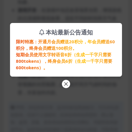
拍摄。
游戏开发
：在游戏中动态改变场景光照，增强游戏
的沉浸感和视觉效果，适应不同的时间和天气条
件。
本站最新公告通知
增强现实（AR）
：在AR应用中实时调整虚拟元素
限时特惠：开通月会员赠送20积分，年会员赠送60
的光照，与真实环境的光照一致，提升用户体验。
积分，终身会员赠送100积分。
视频广告与营销
：为广告视频快速生成多种光照风
短期会员使用文字转语音8折（生成一千字只需要
格，满足不同品牌或活动的宣传需求，提升视觉吸
800tokens），终身会员6折（生成一千字只需要
600tokens）。
引力。
视频内容创作
：帮助视频博主或内容创作者轻松改
变视频的光照氛围，如模拟不同天气或时间的场
景，丰富创作内容。
声明：本站所有文章，如无特殊说明或标注，均为本站原
创发布。任何个人或组织，在未征得本站同意时，禁止复
制、盗用、采集、发布本站内容到任何网站、书籍等各类媒
体平台。如若本站内容侵犯了原著者的合法权益，可联系我