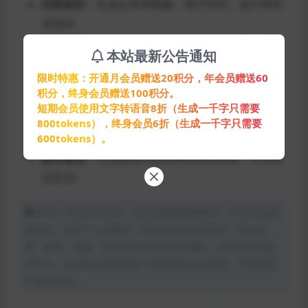
内容创作
：生成文本和图像，用于写作、设计和艺
术创作。
教育辅助
：提供个性化学习材料和详细解题步骤，
本站最新公告通知
助力教学。
限时特惠：开通月会员赠送20积分，年会员赠送60
智能客服
：基于文本和图像交互，解答用户问题，
积分，终身会员赠送100积分。
提升服务体验。
短期会员使用文字转语音8折（生成一千字只需要
医疗健康
：辅助医学图像分析，提供健康建议，支
800tokens），终身会员6折（生成一千字只需要
600tokens）。
持医疗决策。
娱乐游戏
：生成游戏内容和增强现实体验，丰富娱
乐互动。
声明：本站所有文章，如无特殊说明或标注，均为本站原
创发布。任何个人或组织，在未征得本站同意时，禁止复
制、盗用、采集、发布本站内容到任何网站、书籍等各类媒
体平台。如若本站内容侵犯了原著者的合法权益，可联系我
们进行处理。