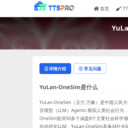
首页
T
YuL
详情介绍
常见问题
YuLan-OneSim是什么
YuLan-OneSim（玉兰-万象）是中国人民
言模型（LLM）Agents 模拟人类社会行
OneSim提供50多个涵盖8个主要社会科学
自动优化LLM。YuLan-OneSim具备