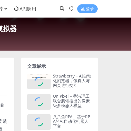
荐
API调用
登录
会模拟器
文章展示
Strawberry – AI自动
化浏览器，像真人与
网页进行交互
UniPixel – 香港理工
联合腾讯推出的像素
型语
级多模态大模型
八爪鱼RPA – 基于RP
反馈
A的AI自动化机器人
平台
循