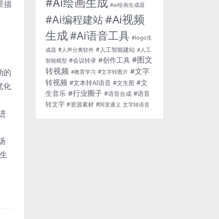
#Ai绘画生成
场景描
#ai绘画生成器
#Ai视频
#Ai编程建站
生成
#Ai语音工具
#logo生
。
#人工智能建站
成器
#人声分离软件
#人工
#图文
#创作工具
#会议转录
智能模型
转视频
#文字
动的
#教育学习
#文字转图片
转视频
#文
#文本转AI语音
#文生图
优化
#行业圈子
生音乐
#语音
#语音合成
转文字
#资源素材
#阿里通义
文字转语音
果进
场
生