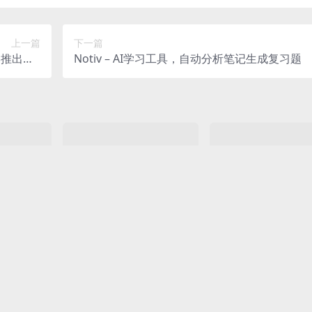
上一篇
下一篇
学推出的S
Notiv – AI学习工具，自动分析笔记生成复习题
生成框架
AI工具
AI工具
 AI播客生成
TokenPony – AI大模型资
LCVD – 川大推出
内容快速
源平台，一键接入自由调
可控肖像动画生成框
tenHub是 A
TokenPony是什么 TokenPony 是
LCVD是什么 LCVD（Light
用
中文和英...
为个人开发者和小型团队设计的
ntrollable Video...
0
55
10 月前
0
0
38
10 月前
0
0
高效...