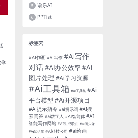
谱乐AI
5
PPTist
6
标签云
低
#Ai写作
#AI作画
#AI写作
治学
对话
#Ai办公效率
#Ai
图片处理
#Ai学习资源
#Ai工具箱
#Ai
#ai工具集
#Ai开源项目
平台模型
#Ai提示指令
#AI搜
#ai提示词
索问答
#AI
#AI智能体
#ai数字人
智能写作网站
#AI生成歌曲
#ai画头像
#ai绘画
#Ai科技公司
#Ai知识库