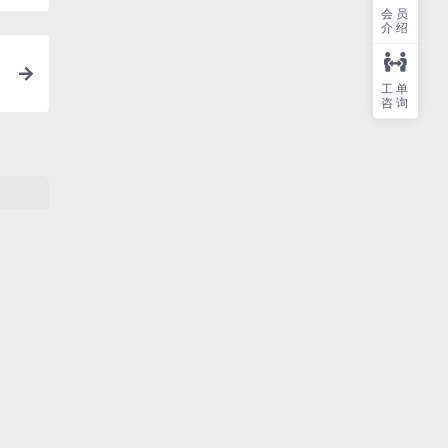
会员
介绍
工单
咨询
的光照
架
ing Co
33