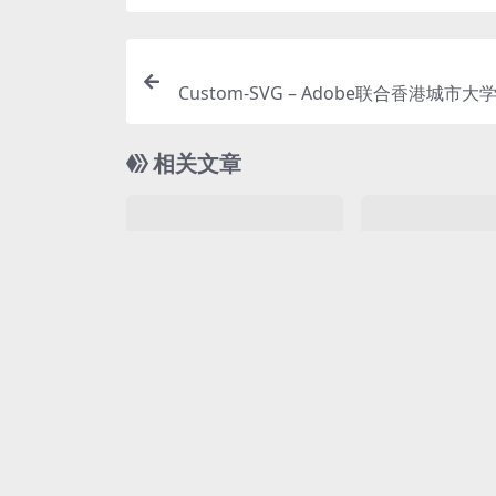
Custom-SVG – Adobe联合香港城市大
VG定制
相关文章
AI工具
AI工具
Airbook – 企业级AI数据
ListenHub –
分析和智能BI平台
工具，可将任何
Airbook是什么 Airbook 是 AI 驱
ListenHub是什么 Lis
生成播客
动的 GTM（Go-to-Ma...
I 播客生成工具，支持
10 月前
0
0
26
10 月前
0