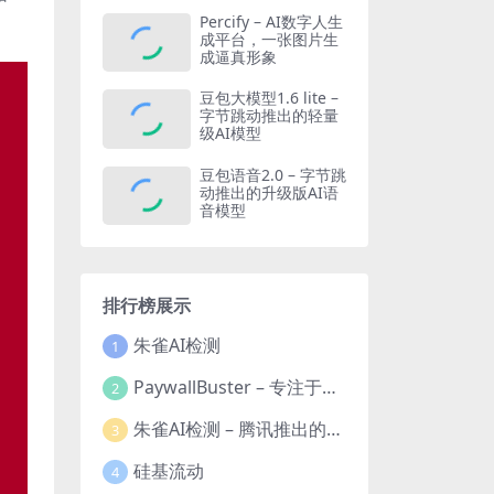
Percify – AI数字人生
成平台，一张图片生
成逼真形象
豆包大模型1.6 lite –
字节跳动推出的轻量
级AI模型
豆包语音2.0 – 字节跳
动推出的升级版AI语
音模型
排行榜展示
朱雀AI检测
1
PaywallBuster – 专注于帮助用户移除付费墙的在线工具
2
朱雀AI检测 – 腾讯推出的AI图像和文本鉴别工具
3
硅基流动
4