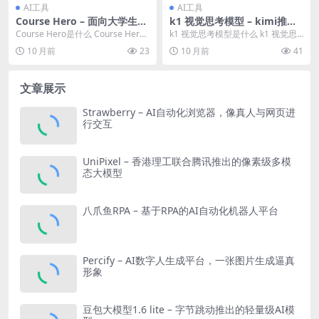
AI工具
AI工具
Course Hero – 面向大学生的
k1 视觉思考模型 – kimi推出
教育平台，AI辅助找学习资料
的 k1 系列强化学习模型
Course Hero是什么 Course Hero
k1 视觉思考模型是什么 k1 视觉思
是一个面向大学生的教育平台，...
考模型是kimi推出的k1系列强化学
10 月前
23
10 月前
41
习AI...
文章展示
Strawberry – AI自动化浏览器，像真人与网页进
行交互
UniPixel – 香港理工联合腾讯推出的像素级多模
态大模型
八爪鱼RPA – 基于RPA的AI自动化机器人平台
Percify – AI数字人生成平台，一张图片生成逼真
形象
豆包大模型1.6 lite – 字节跳动推出的轻量级AI模