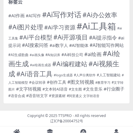
标签云
#Ai写作对话
#Ai办公效率
#AI作画
#AI写作
#Ai工具箱
#Ai图片处理
#Ai学习资源
#ai
#Ai开源项目
#Ai平台模型
#Ai提示指令
#ai
工具集
#AI搜索问答
#AI智能写作网站
提示词
#AI智能体
#ai数字人
#Ai绘
#ai绘画
#Ai科技公司
#AI生成歌曲
#Ai知识库
#ai画头像
画生成
#Ai视频生
#Ai编程建站
#ai绘画生成器
成
#Ai语音工具
#人工智能建站
#logo生成器
#人声分离软件
#
#图文转视频
#创作工具
#会议转录
人工智能模型
#教育学习
#文字转
#文字转视频
#行业圈子
#文生音乐
#文本转AI语音
#文生图
图片
#语音转文字
#语音合成
#资源素材
#阿里通义
文字转语音
Copyright © 2025
TTSPRO
- All rights reserved
辽ICP备20004752号