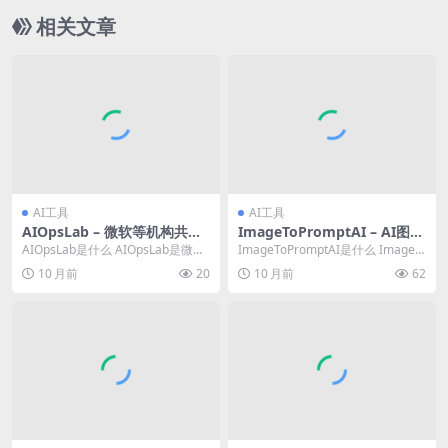
相关文章
AI工具
AI工具
AIOpsLab – 微软等机构共同
ImageToPromptAI – AI图像
开源的面向 AIOps 代理的综
转文本提示词工具，快速生成
AIOpsLab是什么 AIOpsLab是微软
ImageToPromptAI是什么 ImageT
合 AI 框架
与图像相关的细节描述
公司、加州大学伯克利分校、伊利
oPromptAI 是在线 A...
10 月前
20
10 月前
62
诺伊...