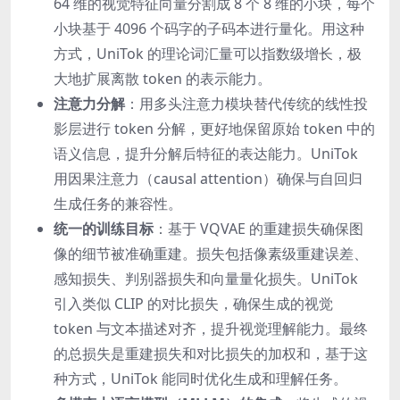
64 维的视觉特征向量分割成 8 个 8 维的小块，每个
小块基于 4096 个码字的子码本进行量化。用这种
方式，UniTok 的理论词汇量可以指数级增长，极
大地扩展离散 token 的表示能力。
注意力分解
：用多头注意力模块替代传统的线性投
影层进行 token 分解，更好地保留原始 token 中的
语义信息，提升分解后特征的表达能力。UniTok
用因果注意力（causal attention）确保与自回归
生成任务的兼容性。
统一的训练目标
：基于 VQVAE 的重建损失确保图
像的细节被准确重建。损失包括像素级重建误差、
感知损失、判别器损失和向量量化损失。UniTok
引入类似 CLIP 的对比损失，确保生成的视觉
token 与文本描述对齐，提升视觉理解能力。最终
的总损失是重建损失和对比损失的加权和，基于这
种方式，UniTok 能同时优化生成和理解任务。