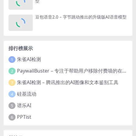
型
豆包语音2.0 – 字节跳动推出的升级版AI语音模型
排行榜展示
朱雀AI检测
1
PaywallBuster – 专注于帮助用户移除付费墙的在线工具
2
朱雀AI检测 – 腾讯推出的AI图像和文本鉴别工具
3
硅基流动
4
谱乐AI
5
PPTist
6