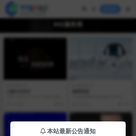
登录
#AI服务商
AI科技公司
AI科技公司
元象XVERSE
秘塔科技
元象 XVERSE 于 2021 年初在深圳
上海秘塔网络科技有限公司成立于2
成立，是国内领先的 ai 与 3D ...
018年4月，是人工智能领域的一家
10 月前
45
10 月前
153
新锐科技公司，...
本站最新公告通知