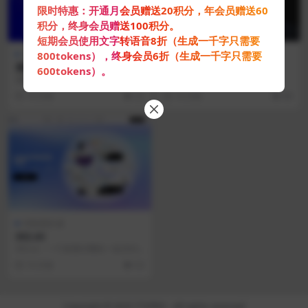
限时特惠：开通月会员赠送20积分，年会员赠送60
积分，终身会员赠送100积分。
短期会员使用文字转语音8折（生成一千字只需要
AI科技公司
AI科技公司
800tokens），终身会员6折（生成一千字只需要
澜舟科技
硅基智能
600tokens）。
澜舟科技成立于 2021 年，是一家
硅基智能，只要上传一段几分钟到3
业界领先的认知智能公司，致力于
0分钟的短视频，通过训练就可以生
10 月前
22
10 月前
86
以自然语言处理...
成你的虚拟形象，...
AI绘画生成
302.AI
302.ai，一个按需付费的一站式AI
应用平台，302.AI为用户解决AI用
10 月前
53
于实...
Copyright © 2025
TTSPRO
- All rights reserved