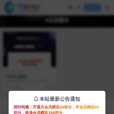
登录
#在线翻译
AI办公效率
有道灵动翻译
有道灵动翻译是一款专为浏览器设
计的翻译插件，旨在帮助用户舒适
10 月前
42
地获取英文信息并将其...
本站最新公告通知
Copyright © 2025
TTSPRO
- All rights reserved
限时特惠：开通月会员赠送20积分，年会员赠送60
辽ICP备20004752号
积分，终身会员赠送100积分。