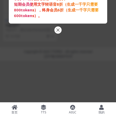
短期会员使用文字转语音8折（生成一千字只需要
800tokens），终身会员6折（生成一千字只需要
600tokens）。
AI图片处理
PipiGPT
PipiGPT，通过ai技术自动识别图片
内容并一键生成文案，发布在朋友
10 月前
32
圈、小红书...
Copyright © 2025
TTSPRO
- All rights reserved
辽ICP备20004752号
首页
TTS
AIGC
我的