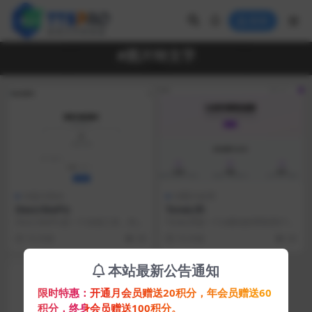
登录
#图片转文字
AI提示指令
AI图片处理
DescribePic
ToneLift
DescribePic是一个在线工具，利用
ToneLift是一个ai驱动的帮助用户轻
人工智能来生成上传图片的描述。
松生成精美的图文卡片的图文创作
10 月前
39
10 月前
30
它允许用...
平台。T...
本站最新公告通知
限时特惠：开通月会员赠送20积分，年会员赠送60
积分，终身会员赠送100积分。